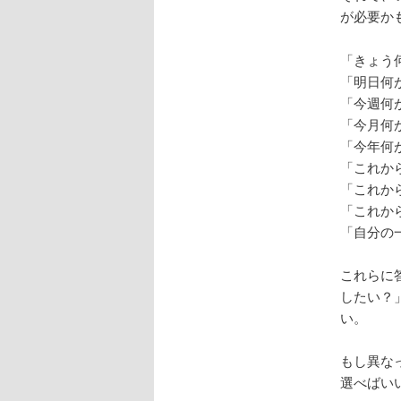
が必要か
「きょう
「明日何
「今週何
「今月何
「今年何
「これか
「これか
「これか
「自分の
これらに
したい？
い。
もし異な
選べばい