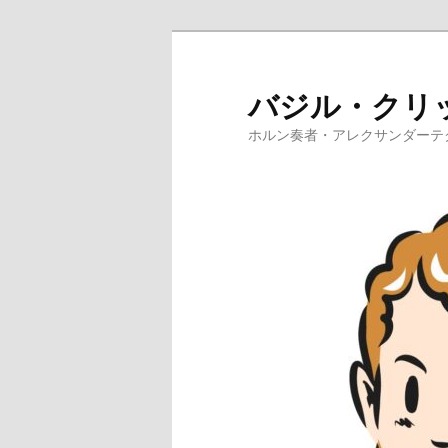
メ
イ
ン
バジル・クリ
コ
ホルン奏者・アレクサンダーテ
ン
テ
ン
ツ
へ
移
動