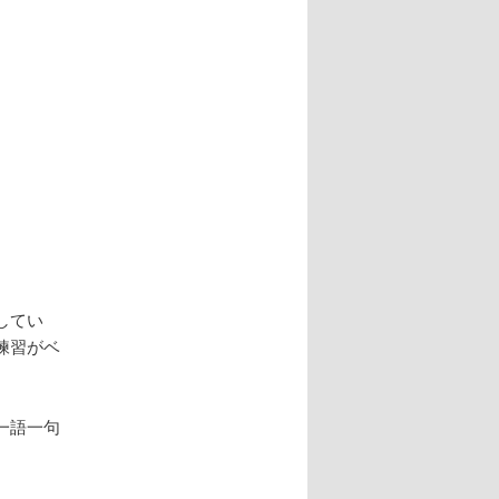
ョ
ン
してい
練習がベ
一語一句