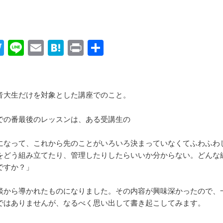
acebook
Twitter
Line
Email
Hatena
Print
共
有
音大生だけを対象とした講座でのこと。
での番最後のレッスンは、ある受講生の
になって、これから先のことがいろいろ決まっていなくてふわふわ
をどう組み立てたり、管理したりしたらいいか分からない。どんな
ですか？」
談から導かれたものになりました。その内容が興味深かったので、
ではありませんが、なるべく思い出して書き起こしてみます。