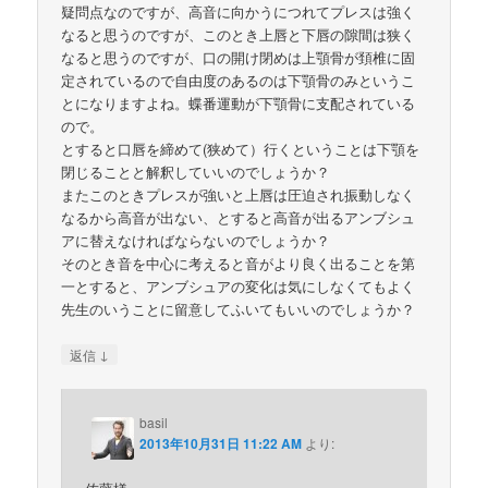
疑問点なのですが、高音に向かうにつれてプレスは強く
なると思うのですが、このとき上唇と下唇の隙間は狭く
なると思うのですが、口の開け閉めは上顎骨が頚椎に固
定されているので自由度のあるのは下顎骨のみというこ
とになりますよね。蝶番運動が下顎骨に支配されている
ので。
とすると口唇を締めて(狭めて）行くということは下顎を
閉じることと解釈していいのでしょうか？
またこのときプレスが強いと上唇は圧迫され振動しなく
なるから高音が出ない、とすると高音が出るアンブシュ
アに替えなければならないのでしょうか？
そのとき音を中心に考えると音がより良く出ることを第
一とすると、アンブシュアの変化は気にしなくてもよく
先生のいうことに留意してふいてもいいのでしょうか？
↓
返信
basil
2013年10月31日 11:22 AM
より: