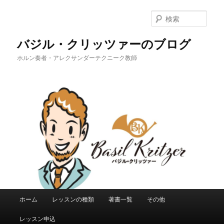
メ
イ
検
ン
索
コ
バジル・クリッツァーのブログ
ン
ホルン奏者・アレクサンダーテクニーク教師
テ
ン
ツ
へ
移
動
メ
ホーム
レッスンの種類
著書一覧
その他
イ
ン
レッスン申込