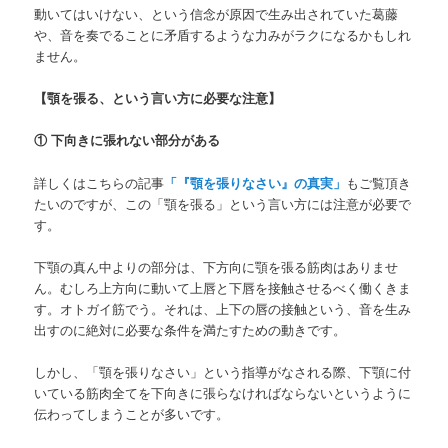
動いてはいけない、という信念が原因で生み出されていた葛藤
や、音を奏でることに矛盾するような力みがラクになるかもしれ
ません。
【顎を張る、という言い方に必要な注意】
① 下向きに張れない部分がある
詳しくはこちらの記事
「『顎を張りなさい』の真実」
もご覧頂き
たいのですが、この「顎を張る」という言い方には注意が必要で
す。
下顎の真ん中よりの部分は、下方向に顎を張る筋肉はありませ
ん。むしろ上方向に動いて上唇と下唇を接触させるべく働くきま
す。オトガイ筋でう。それは、上下の唇の接触という、音を生み
出すのに絶対に必要な条件を満たすための動きです。
しかし、「顎を張りなさい」という指導がなされる際、下顎に付
いている筋肉全てを下向きに張らなければならないというように
伝わってしまうことが多いです。