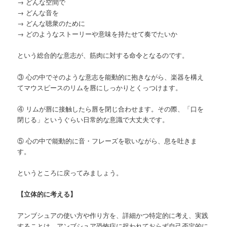
→ どんな空間で
→ どんな音を
→ どんな聴衆のために
→ どのようなストーリーや意味を持たせて奏でたいか
という総合的な意志が、筋肉に対する命令となるのです。
③ 心の中でそのような意志を能動的に抱きながら、楽器を構え
てマウスピースのリムを唇にしっかりとくっつけます。
④ リムが唇に接触したら唇を閉じ合わせます。その際、「口を
閉じる」というぐらい日常的な意識で大丈夫です。
⑤ 心の中で能動的に音・フレーズを歌いながら、息を吐きま
す。
というところに戻ってみましょう。
【立体的に考える】
アンブシュアの使い方や作り方を、詳細かつ特定的に考え、実践
することは、アンブシュア恐怖症に捉われておらず自己否定的に