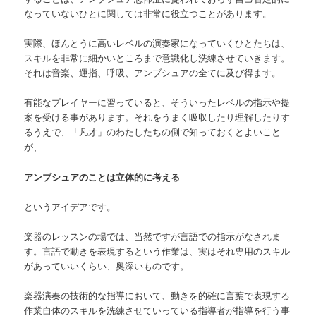
なっていないひとに関しては非常に役立つことがあります。
実際、ほんとうに高いレベルの演奏家になっていくひとたちは、
スキルを非常に細かいところまで意識化し洗練させていきます。
それは音楽、運指、呼吸、アンブシュアの全てに及び得ます。
有能なプレイヤーに習っていると、そういったレベルの指示や提
案を受ける事があります。それをうまく吸収したり理解したりす
るうえで、「凡才」のわたしたちの側で知っておくとよいこと
が、
アンブシュアのことは立体的に考える
というアイデアです。
楽器のレッスンの場では、当然ですが言語での指示がなされま
す。言語で動きを表現するという作業は、実はそれ専用のスキル
があっていいくらい、奥深いものです。
楽器演奏の技術的な指導において、動きを的確に言葉で表現する
作業自体のスキルを洗練させていっている指導者が指導を行う事