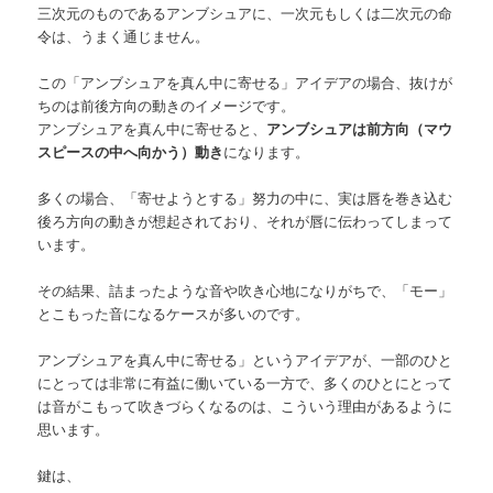
三次元のものであるアンブシュアに、一次元もしくは二次元の命
令は、うまく通じません。
この「アンブシュアを真ん中に寄せる」アイデアの場合、抜けが
ちのは前後方向の動きのイメージです。
アンブシュアを真ん中に寄せると、
アンブシュアは前方向（マウ
スピースの中へ向かう）動き
になります。
多くの場合、「寄せようとする」努力の中に、実は唇を巻き込む
後ろ方向の動きが想起されており、それが唇に伝わってしまって
います。
その結果、詰まったような音や吹き心地になりがちで、「モー」
とこもった音になるケースが多いのです。
アンブシュアを真ん中に寄せる」というアイデアが、一部のひと
にとっては非常に有益に働いている一方で、多くのひとにとって
は音がこもって吹きづらくなるのは、こういう理由があるように
思います。
鍵は、