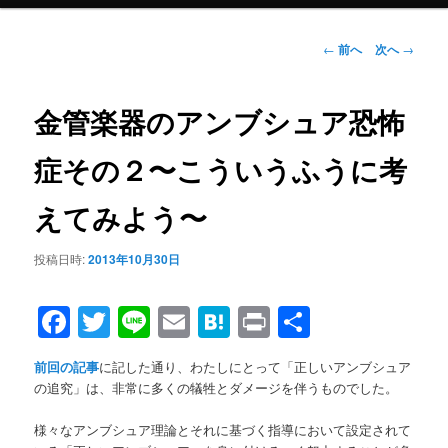
メ
ニ
ュ
投
←
前へ
次へ
→
ー
稿
ナ
ビ
金管楽器のアンブシュア恐怖
ゲ
ー
症その２〜こういうふうに考
シ
ョ
えてみよう〜
ン
投稿日時:
2013年10月30日
Facebook
Twitter
Line
Email
Hatena
Print
共
有
前回の記事
に記した通り、わたしにとって「正しいアンブシュア
の追究」は、非常に多くの犠牲とダメージを伴うものでした。
様々なアンブシュア理論とそれに基づく指導において設定されて