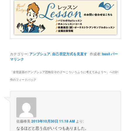
カテゴリー:
アンブシュア
,
自己否定方式を見直す
作成者:
basil
パー
マリンク
「
金管楽器のアンブシュア恐怖症その２〜こういうふうに考えてみよう〜
」への31
件のフィードバック
佐藤峰美
2013年10月30日 11:18 AM
より:
なるほどと思う点がいくつもありました。