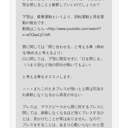
顎を閉じることと解釈していいのでしょうか？
下顎は、蝶番運動というより、回転運動と滑走運
動の複合です。
動画はこちら→http://www.youtube.com/watch?
v=aOQqoLjC16A
唇に関しては「閉じ合わせる」と考える事（締め
る/狭めると考えるより）
口に関しては、下顎に限定せずに「口を閉じる」
（つまり頭など他の部分が動いてもよい）
と考える事をオススメします。
＞＞＞またこのときプレスが強いと上唇は圧迫さ
れ振動しなくなるから高音が出ない、
プレスは、マウスピースから唇に対するプレスに
関しては、振動しなくなるほど強くプレスするひ
とは、見かけたことが実はありません。なので、
プレスをすることは、あまり心配いらないかと思