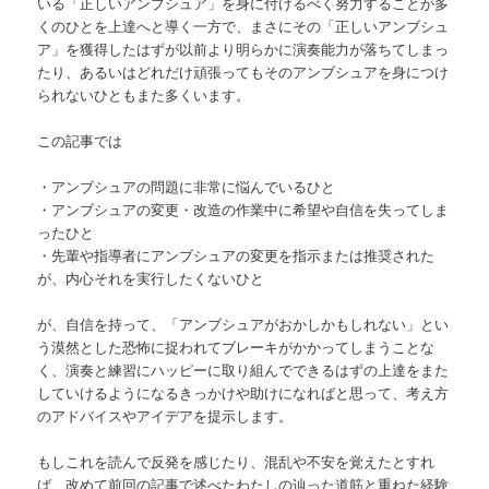
いる「正しいアンブシュア」を身に付けるべく努力することが多
くのひとを上達へと導く一方で、まさにその「正しいアンブシュ
ア」を獲得したはずが以前より明らかに演奏能力が落ちてしまっ
たり、あるいはどれだけ頑張ってもそのアンブシュアを身につけ
られないひともまた多くいます。
この記事では
・アンブシュアの問題に非常に悩んでいるひと
・アンブシュアの変更・改造の作業中に希望や自信を失ってしま
ったひと
・先輩や指導者にアンブシュアの変更を指示または推奨された
が、内心それを実行したくないひと
が、自信を持って、「アンブシュアがおかしかもしれない」とい
う漠然とした恐怖に捉われてブレーキがかかってしまうことな
く、演奏と練習にハッピーに取り組んでできるはずの上達をまた
していけるようになるきっかけや助けになればと思って、考え方
のアドバイスやアイデアを提示します。
もしこれを読んで反発を感じたり、混乱や不安を覚えたとすれ
ば、改めて前回の記事で述べたわたしの辿った道筋と重ねた経験