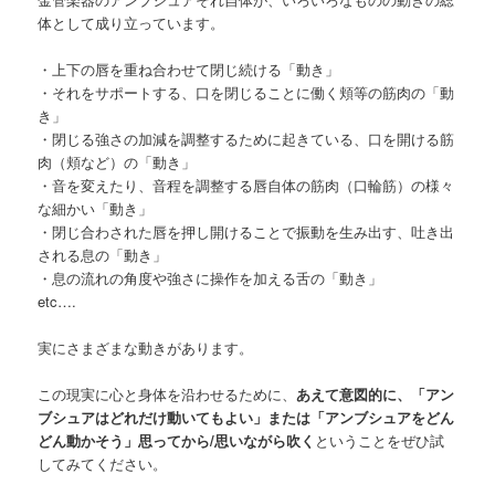
体として成り立っています。
・上下の唇を重ね合わせて閉じ続ける「動き」
・それをサポートする、口を閉じることに働く頬等の筋肉の「動
き」
・閉じる強さの加減を調整するために起きている、口を開ける筋
肉（頬など）の「動き」
・音を変えたり、音程を調整する唇自体の筋肉（口輪筋）の様々
な細かい「動き」
・閉じ合わされた唇を押し開けることで振動を生み出す、吐き出
される息の「動き」
・息の流れの角度や強さに操作を加える舌の「動き」
etc….
実にさまざまな動きがあります。
この現実に心と身体を沿わせるために、
あえて意図的に、「アン
ブシュアはどれだけ動いてもよい」または「アンブシュアをどん
どん動かそう」思ってから/思いながら吹く
ということをぜひ試
してみてください。