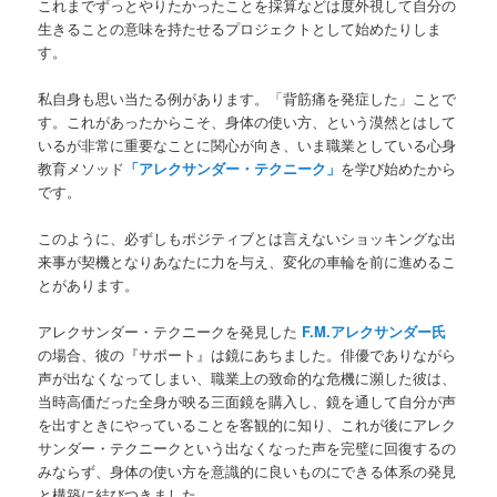
これまでずっとやりたかったことを採算などは度外視して自分の
生きることの意味を持たせるプロジェクトとして始めたりしま
す。
私自身も思い当たる例があります。「背筋痛を発症した」ことで
す。これがあったからこそ、身体の使い方、という漠然とはして
いるが非常に重要なことに関心が向き、いま職業としている心身
教育メソッド
「アレクサンダー・テクニーク」
を学び始めたから
です。
このように、必ずしもポジティブとは言えないショッキングな出
来事が契機となりあなたに力を与え、変化の車輪を前に進めるこ
とがあります。
アレクサンダー・テクニークを発見した
F.M.アレクサンダー氏
の場合、彼の『サポート』は鏡にあちました。俳優でありながら
声が出なくなってしまい、職業上の致命的な危機に瀕した彼は、
当時高価だった全身が映る三面鏡を購入し、鏡を通して自分が声
を出すときにやっていることを客観的に知り、これが後にアレク
サンダー・テクニークという出なくなった声を完璧に回復するの
みならず、身体の使い方を意識的に良いものにできる体系の発見
と構築に結びつきました。