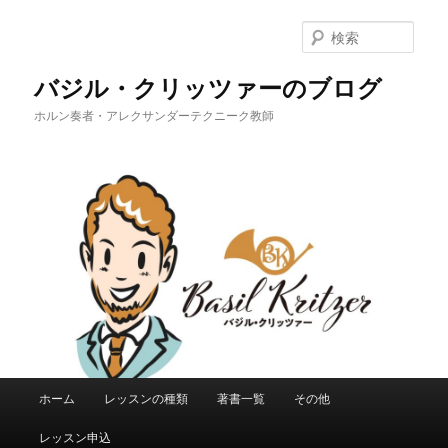
メ
イ
検
ン
索
コ
バジル・クリッツァーのブログ
ン
ホルン奏者・アレクサンダーテクニーク教師
テ
ン
ツ
へ
移
動
メ
ホーム
レッスンの種類
著書一覧
その他
イ
ン
レッスン申込