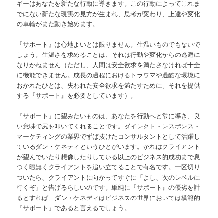
ギーはあなたを新たな行動に導きます。この行動によってこれま
でにない新たな現実の見方が生まれ、思考が変わり、上達や変化
の車輪がまた動き始めます。
『サポート』は心地よいとは限りません。生温いものでもないで
しょう。生温さを求めることは、それは行動や変化からの逃避に
なりかねません（ただし、人間は安全欲求を満たさなければ十全
に機能できません。成長の過程におけるトラウマや過酷な環境に
おかれたひとは、失われた安全欲求を満たすために、それを提供
する『サポート』を必要としています）。
『サポート』に望みたいものは、あなたを行動へと常に導き、良
い意味で尻を叩いてくれることです。ダイレクト・レスポンス・
マーケティングの業界でずば抜けたコンサルタントとして活躍し
ているダン・ケネディというひとがいます。かれはクライアント
が望んでいたり想像したりしている以上のビジネス的成功まで息
つく暇無くクライアントを追い立てることで有名です。一区切り
ついたら、クライアントに向かってすぐに「よし、次のレベルに
行くぞ」と告げるらしいのです。単純に『サポート』の優劣を計
るとすれば、ダン・ケネディはビジネスの世界においては模範的
『サポート』であると言えるでしょう。