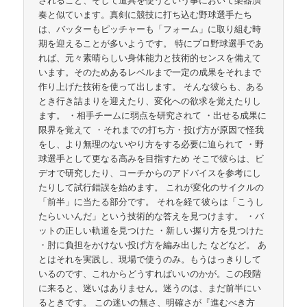
奏と似ています。真剣に競技に打ち込む野球選手たち
は、バッターもピッチャーも「フォーム」に取り組む時
期を迎えることが多いようです。 特にプロ野球選手であ
れば、元々素晴らしい身体能力と技術的センスを備えて
います。そのためあるレベルまで一定の成果をそれまで
作り上げた技術を使って出します。 そんな彼らも、ある
とき行き詰まりを迎えたり、変化への欲求を覚えたりし
ます。 ・相手チームに弱点を研究されて ・出せる成果に
限界を覚えて ・それまでの打ち方・投げ方が原因で怪我
をし、より無理のないやり方をする必要に迫られて ・野
球選手として更なる高みを目指すため そこで彼らは、ビ
デオで研究したり、コーチからのアドバイスを参考にし
たりして試行錯誤を始めます。 これが変化のサイクルの
「前半」に当たる部分です。 それを経て彼らは「こうし
たらいいんだ」という技術的な答えを見つけます。 ・バ
ットの正しい軌道を見つけた ・新しい握り方を見つけた
・肘に負担をかけない投げ方を編み出した などなど。 あ
とはそれを実践し、現場で使うのみ。もうはっきりして
いるのです、これからどうすればいいのかが。この段階
に来ると、迷いはありません。迷うのは、まだ前半にい
るときです。 この迷いの無さ、明確さが『進むべき方