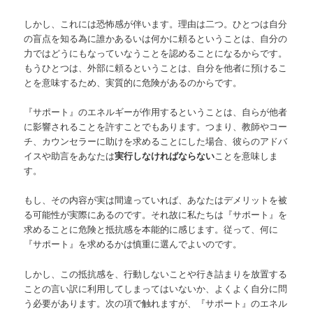
しかし、これには恐怖感が伴います。理由は二つ。ひとつは自分
の盲点を知る為に誰かあるいは何かに頼るということは、自分の
力ではどうにもなっていなうことを認めることになるからです。
もうひとつは、外部に頼るということは、自分を他者に預けるこ
とを意味するため、実質的に危険があるのからです。
『サポート』のエネルギーが作用するということは、自らが他者
に影響されることを許すことでもあります。つまり、教師やコー
チ、カウンセラーに助けを求めることにした場合、彼らのアドバ
イスや助言をあなたは
実行しなければならない
ことを意味しま
す。
もし、その内容が実は間違っていれば、あなたはデメリットを被
る可能性が実際にあるのです。それ故に私たちは『サポート』を
求めることに危険と抵抗感を本能的に感じます。従って、何に
『サポート』を求めるかは慎重に選んでよいのです。
しかし、この抵抗感を、行動しないことや行き詰まりを放置する
ことの言い訳に利用してしまってはいないか、よくよく自分に問
う必要があります。次の項で触れますが、『サポート』のエネル