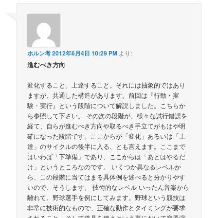
ホルン考
2012年6月4日 10:29 PM
より:
進むべき方向
変化すること。上達すること。それには抽象的ではあり
ますが、共通した構造があります。前回は『行動・実
験・実行』という段階について解説しました。こちらか
ら参照して下さい。 その次の段階が、様々な試行錯誤を
経て、自らが進むべき方向や取るべき手立てがもはや明
確になった段階です。ここからが「変化」あるいは「上
達」のサイクルの後半に入る、とも言えます。ここまで
はいわば「下準備」であり、ここからは「あとはやるだ
け」というところなのです。 いくつか異なるレベルか
ら、この段階に当てはまる具体例を述べると分かりやす
いので、そうします。 技術的なレベル いったん音楽から
離れて、野球選手を例にしてみます。野球という競技は
非常に技術的なもので、正確な動作とタイミングが要求
されること、そして道具を使うという事において楽器演