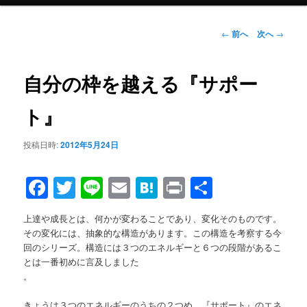
メ
ニ
ュ
投
←
前へ
次へ
→
ー
稿
ナ
ビ
自分の枠を越える『サポー
ゲ
ー
ト』
シ
ョ
投稿日時:
2012年5月24日
ン
Facebook
Twitter
Line
Email
Hatena
Print
共
有
上達や成長とは、何かが変わることであり、変化そのものです。
その変化には、抽象的な構造があります。この構造を考察する今
回のシリーズ。構造には３つのエネルギーと６つの段階があるこ
とは一番初めに言及しました
。
きょうは３つのエネルギーのうちの２つめ。『サポート』のエネ