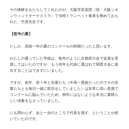
その体験をもたらしてくれたのが、大阪市音楽団（現・大阪シオ
ンウィンドオーケストラ）で当時トランペット奏者を務めておら
れた、竹原先生です。
【怒号の夏】
たしか、高校一年の夏のコンクールの時期だったと思います。
わたしの通っていた学校は、毎年のように京都府大会で金賞を受
賞してはいたのですが、もう何年も代表に選ばれて関西大会に進
出することはできずにいました。
ですが、前年、前々年と先輩たち（中高一貫校だったのでその先
輩たちとも毎日一緒に部活をしていました）は非常に高い意識で
コンクールに臨んでいたため、例年にはないような本当に素晴ら
しい演奏をなさっていました。
にも関わらず、あと一歩のところで代表を逃す、ということが続
いていたのです。