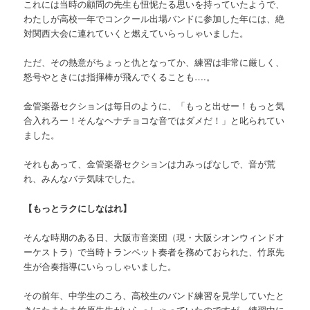
これには当時の顧問の先生も忸怩たる思いを持っていたようで、
わたしが高校一年でコンクール出場バンドに参加した年には、絶
対関西大会に連れていくと燃えていらっしゃいました。
ただ、その熱意がちょっと仇となってか、練習は非常に厳しく、
怒号やときには指揮棒が飛んでくることも….。
金管楽器セクションは毎日のように、「もっと出せー！もっと気
合入れろー！そんなヘナチョコな音ではダメだ！」と叱られてい
ました。
それもあって、金管楽器セクションは力みっぱなしで、音が荒
れ、みんなバテ気味でした。
【もっとラクにしなはれ】
そんな時期のある日、大阪市音楽団（現・大阪シオンウィンドオ
ーケストラ）で当時トランペット奏者を務めておられた、竹原先
生が合奏指導にいらっしゃいました。
その前年、中学生のころ、高校生のバンド練習を見学していたと
きにたまたま竹原先生がいらっしゃっていたのですが、練習中に