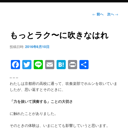
メ
ニ
ュ
投
←
前へ
次へ
→
ー
稿
ナ
ビ
もっとラク〜に吹きなはれ
ゲ
ー
投稿日時:
2016年6月10日
シ
ョ
Facebook
Twitter
Line
Email
Hatena
Print
共
ン
有
– – –
わたしは京都府の高校に通って、吹奏楽部でホルンを吹いていま
したが、思い返すとそのときに、
「力を抜いて演奏する」ことの大切さ
に触れたことがありました。
そのときの体験は、いまにとても影響していうと思います。