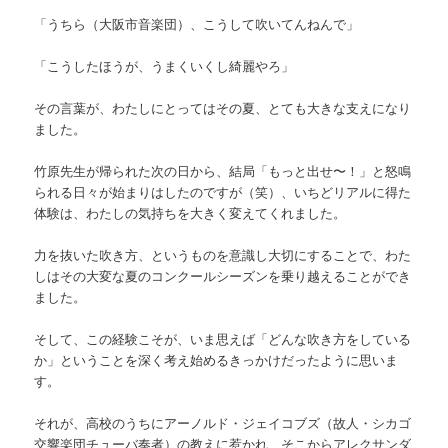
「うちら（大阪市音楽団）、こうして吹いてんねんで」
「こうしたほうが、うまくいくし綺麗やろ」
その言葉が、わたしにとってはその夏、とても大きな支えになり
ました。
竹原先生が帰られた次の日から、結局「もっと出せ〜！」と怒鳴
られる日々が始まりはしたのですが（笑）、いちどリアルに得た
体験は、わたしの気持ちを大きく変えてくれました。
力を抜いた吹き方、というものを意識し大切にすることで、わた
しはその大変な夏のコンクールシーズンを乗り越えることができ
ました。
そして、この経験こそが、いま思えば「どんな吹き方をしている
か」ということを深く考え始めるきっかけだったように思いま
す。
それが、高校のうちにアーノルド・ジェイコブズ（故人・シカゴ
交響楽団チューバ奏者）の教えに惹かれ、そこからアレクサンダ