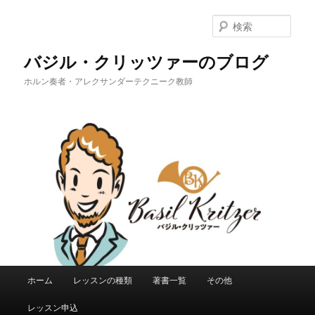
メ
イ
検
ン
索
コ
バジル・クリッツァーのブログ
ン
ホルン奏者・アレクサンダーテクニーク教師
テ
ン
ツ
へ
移
動
メ
ホーム
レッスンの種類
著書一覧
その他
イ
ン
レッスン申込