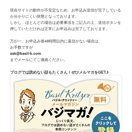
ま
現在サイトの動作が不安定なため、お申込み送信が完了している
に
か分かりにくい状態となっております。
し
しかし、ほとんどの場合は必要事項をご記入の上、送信ボタンを
押していただければ正常にお申込みは完了しております。
て
く
万が一、お申込み後48時間以内に返信がない場合は、
お手数ですが
だ
ask@basil-k.com
までメールにてご連絡ください。
さ
い。
ブログでは読めない話もたくさん！ぜひメルマガをGET♪