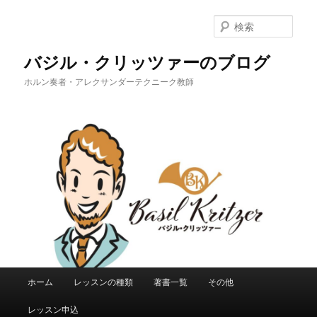
メ
イ
検
ン
索
コ
バジル・クリッツァーのブログ
ン
ホルン奏者・アレクサンダーテクニーク教師
テ
ン
ツ
へ
移
動
メ
ホーム
レッスンの種類
著書一覧
その他
イ
ン
レッスン申込