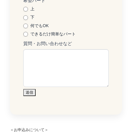
希望パート
合、
上
こ
下
の
何でもOK
フ
できるだけ簡単なパート
ィ
質問・お問い合わせなど
ー
ル
ド
は
空
送信
白
の
ま
＜お申込みについて＞