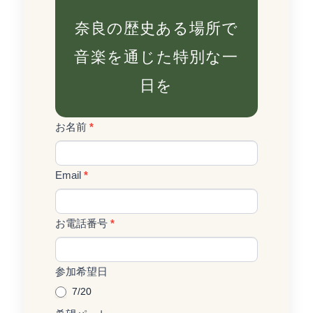
奈良の歴史ある場所で
音楽を通じた特別な一
日を
お名前
*
Waldkonzert
あ
奈
な
良
Email
*
た
追
が
加
お電話番号
人
*
募
間
集
の
参加希望日
7/20
場