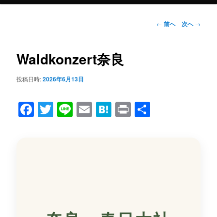
メ
ニ
ュ
投
←
前へ
次へ
→
ー
稿
ナ
ビ
Waldkonzert奈良
ゲ
ー
投稿日時:
2026年6月13日
シ
ョ
Facebook
Twitter
Line
Email
Hatena
Print
共
ン
有