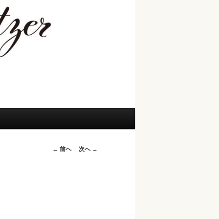
投
←
前へ
次へ
→
稿
ナ
ビ
ゲ
ー