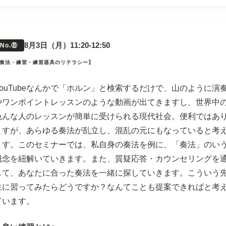
8月3日（月）11:20-12:50
No.⑧
奏法・練習・練習器具のリテラシー】
YouTubeなんかで「ホルン」と検索するだけで、山のように演
やワンポイントレッスンのような動画が出てきますし、世界中
色んな人のレッスンが簡単に受けられる現代社会。便利ではあ
ますが、あらゆる奏法が乱立し、混乱の元にもなっていると考
ます。このセミナーでは、私自身の奏法を例に、「奏法」のい
概念を紐解いていきます。また、質疑応答・カウンセリングを
して、あなたに合った奏法を一緒に探していきます。こういう
生に習ってみたらどうですか？なんてことも提案できればと考
ています。