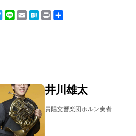
acebook
Twitter
Line
Email
Hatena
Print
共
有
井川雄太
貴陽交響楽団ホルン奏者