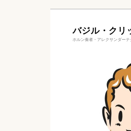
メ
イ
バジル・クリ
ン
コ
ホルン奏者・アレクサンダーテ
ン
テ
ン
ツ
へ
移
動