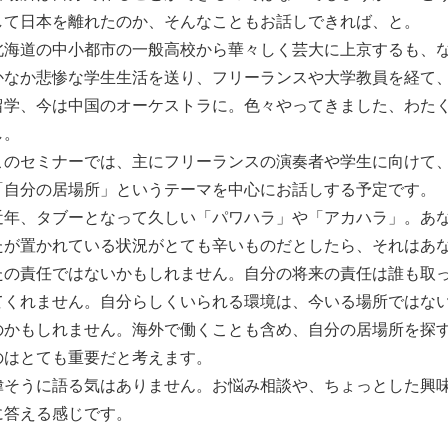
して日本を離れたのか、そんなこともお話しできれば、と。
北海道の中小都市の一般高校から華々しく芸大に上京するも、
かなか悲惨な学生生活を送り、フリーランスや大学教員を経て
留学、今は中国のオーケストラに。色々やってきました、わた
し。
このセミナーでは、主にフリーランスの演奏者や学生に向けて
「自分の居場所」というテーマを中心にお話しする予定です。
近年、タブーとなって久しい「パワハラ」や「アカハラ」。あ
たが置かれている状況がとても辛いものだとしたら、それはあ
たの責任ではないかもしれません。自分の将来の責任は誰も取
てくれません。自分らしくいられる環境は、今いる場所ではな
のかもしれません。海外で働くことも含め、自分の居場所を探
のはとても重要だと考えます。
偉そうに語る気はありません。お悩み相談や、ちょっとした興
に答える感じです。