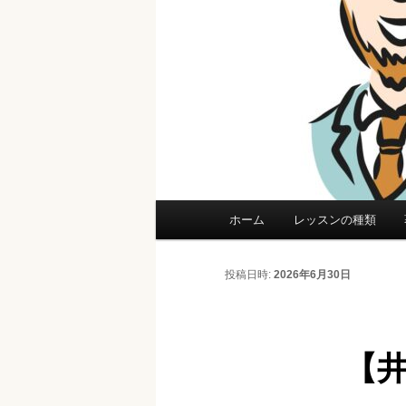
メ
ホーム
レッスンの種類
イ
ン
投稿日時:
2026年6月30日
メ
ニ
ュ
【
ー