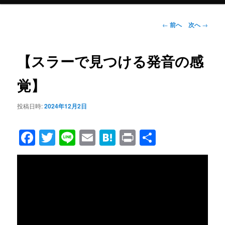
メ
ニ
ュ
投
←
前へ
次へ
→
ー
稿
ナ
ビ
【スラーで見つける発音の感
ゲ
ー
覚】
シ
ョ
投稿日時:
2024年12月2日
ン
Facebook
Twitter
Line
Email
Hatena
Print
共
有