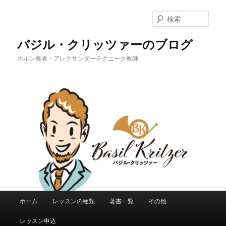
メ
イ
検
ン
索
コ
バジル・クリッツァーのブログ
ン
ホルン奏者・アレクサンダーテクニーク教師
テ
ン
ツ
へ
移
動
メ
ホーム
レッスンの種類
著書一覧
その他
イ
ン
レッスン申込