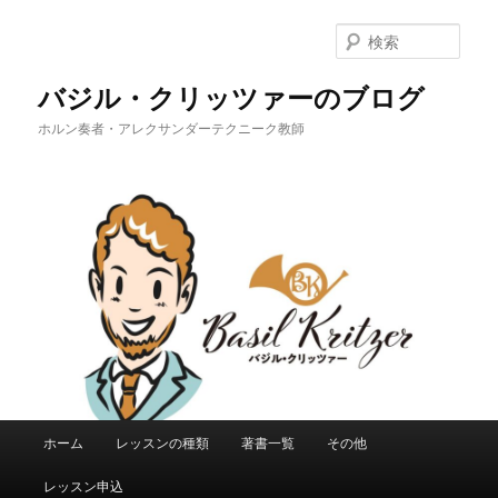
メ
イ
検
ン
索
コ
バジル・クリッツァーのブログ
ン
ホルン奏者・アレクサンダーテクニーク教師
テ
ン
ツ
へ
移
動
メ
ホーム
レッスンの種類
著書一覧
その他
イ
ン
レッスン申込