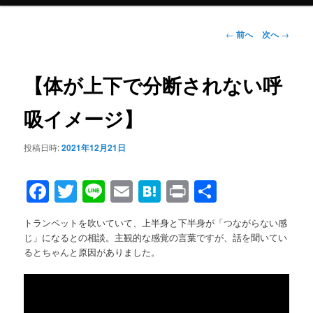
メ
ニ
ュ
投
←
前へ
次へ
→
ー
稿
ナ
ビ
【体が上下で分断されない呼
ゲ
ー
吸イメージ】
シ
ョ
投稿日時:
2021年12月21日
ン
Facebook
Twitter
Line
Email
Hatena
Print
共
有
トランペットを吹いていて、上半身と下半身が「つながらない感
じ」になるとの相談。主観的な感覚の言葉ですが、話を聞いてい
るとちゃんと原因がありました。