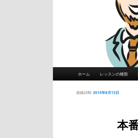
メ
ホーム
レッスンの種類
イ
ン
メ
投稿日時:
2015年8月13日
ニ
ュ
ー
本