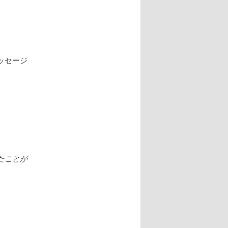
ョ
ン
ッセージ
たことが