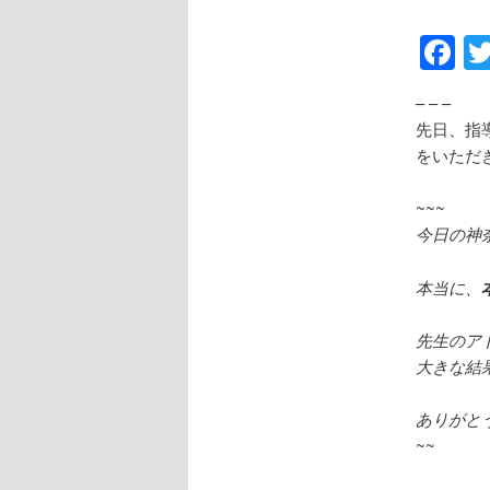
F
– – –
先日、指
をいただ
~~~
今日の神
本当に、
先生のア
大きな結
ありがとう
~~