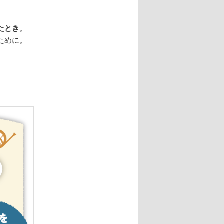
たとき
。
ために。