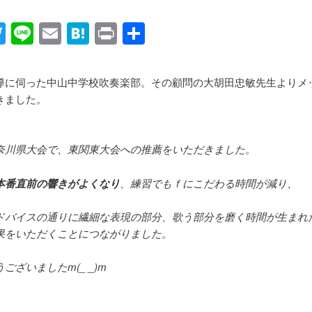
acebook
Twitter
Line
Email
Hatena
Print
共
有
導に伺った中山中学校吹奏楽部。その顧問の大胡田忠敏先生よりメ
きました。
奈川県大会で、東関東大会への推薦をいただきました。
本番直前の響きがよくなり
、練習でもｆにこだわる時間が減り、
ドバイスの通りに繊細な表現の部分、歌う部分を磨く時間が生まれ
果をいただくことにつながりました。
ございましたm(_ _)m