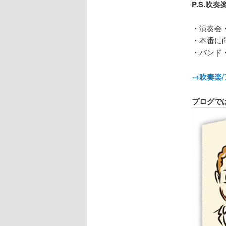
P.S.
・演奏会
・本番に
・バンド
→吹奏楽
ブログで