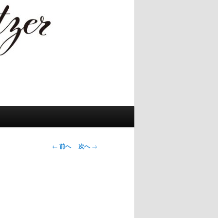
投
←
前へ
次へ
→
稿
ナ
ビ
ゲ
ー
シ