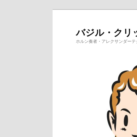
メ
イ
ン
バジル・クリ
コ
ホルン奏者・アレクサンダーテ
ン
テ
ン
ツ
へ
移
動