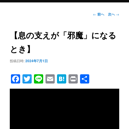
メ
ニ
ュ
投
←
前へ
次へ
→
ー
稿
ナ
ビ
【息の支えが「邪魔」になる
ゲ
ー
とき】
シ
ョ
投稿日時:
2024年7月1日
ン
Facebook
Twitter
Line
Email
Hatena
Print
共
有