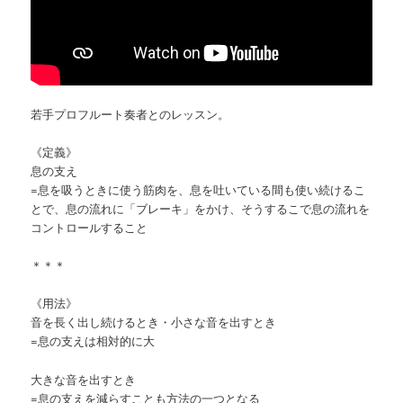
若手プロフルート奏者とのレッスン。
《定義》
息の支え
=息を吸うときに使う筋肉を、息を吐いている間も使い続けるこ
とで、息の流れに「ブレーキ」をかけ、そうするこで息の流れを
コントロールすること
＊＊＊
《用法》
音を長く出し続けるとき・小さな音を出すとき
=息の支えは相対的に大
大きな音を出すとき
=息の支えを減らすことも方法の一つとなる