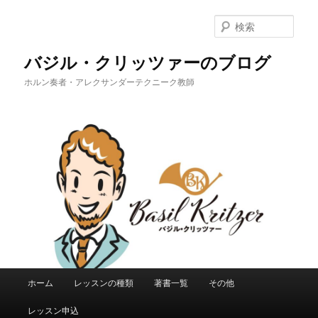
メ
イ
検
ン
索
コ
バジル・クリッツァーのブログ
ン
ホルン奏者・アレクサンダーテクニーク教師
テ
ン
ツ
へ
移
動
メ
ホーム
レッスンの種類
著書一覧
その他
イ
ン
レッスン申込