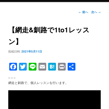
メ
ニ
ュ
投
←
前へ
次へ
→
ー
稿
ナ
ビ
【網走&釧路で1to1レッス
ゲ
ー
ン】
シ
ョ
投稿日時:
2021年5月11日
ン
Facebook
Twitter
Line
Email
Hatena
Print
共
有
– – –
網走と釧路で、個人レッスンを行います。