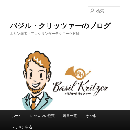
メ
イ
検
ン
索
コ
バジル・クリッツァーのブログ
ン
ホルン奏者・アレクサンダーテクニーク教師
テ
ン
ツ
へ
移
動
メ
ホーム
レッスンの種類
著書一覧
その他
イ
ン
レッスン申込