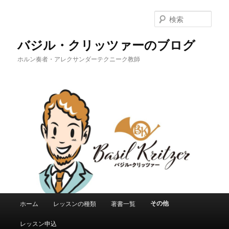
メ
イ
検
ン
索
コ
バジル・クリッツァーのブログ
ン
ホルン奏者・アレクサンダーテクニーク教師
テ
ン
ツ
へ
移
動
メ
その他
ホーム
レッスンの種類
著書一覧
イ
ン
レッスン申込